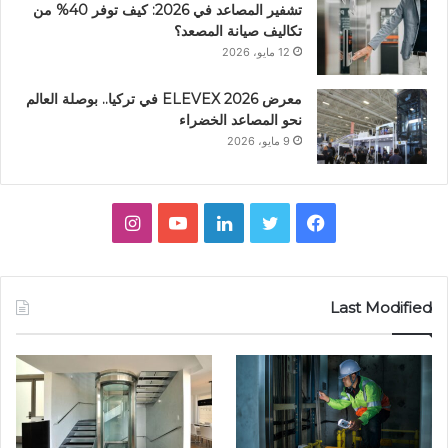
تشفير المصاعد في 2026: كيف توفر 40% من
تكاليف صيانة المصعد؟
12 مايو، 2026
معرض ELEVEX 2026 في تركيا.. بوصلة العالم
نحو المصاعد الخضراء
9 مايو، 2026
ف
ت
ل
ي
ا
ي
و
ي
و
ن
س
ي
ن
ت
س
Last Modified
ب
ت
ك
ي
ت
و
ر
د
و
ق
ك
إ
ب
ر