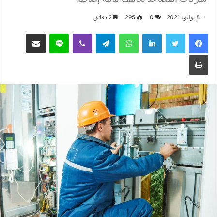
8 يوليو، 2021
0
295
2 دقائق
فيسبوك
تويتر
لينكدإن
واتساب
تيلقرام
ڤايبر
لاين
مشاركة عبر البريد
طباعة