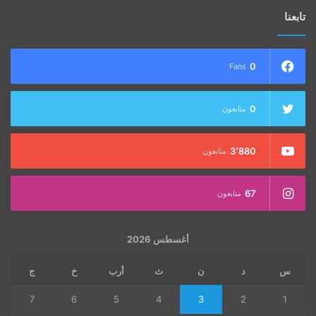
تابعنا
0
Fans
0
متابعون
3٬880
متابعون
67
متابعون
أغسطس 2026
س
د
ن
ث
أرب
خ
ج
7
6
5
4
3
2
1