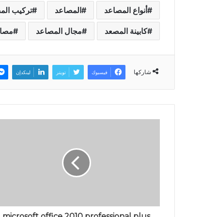
أنواع المصاعد
المصاعد
تركيب الم
كابينة المصعد
مجال المصاعد
مصا
شاركها
فيسبوك
تويتر
لينكدإن
microsoft office 2010 professional plus