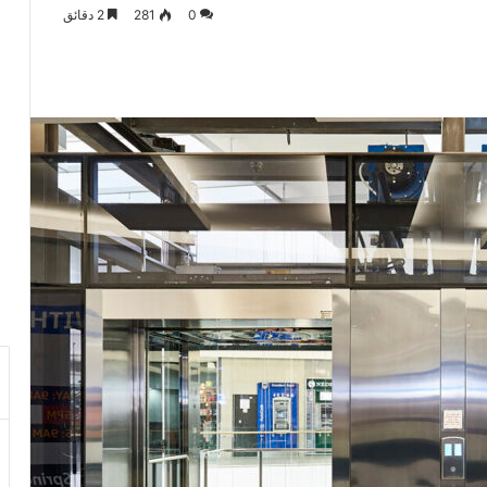
0
281
2 دقائق