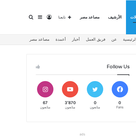
تسجيل
إضافة
بحث
لات
الأرشيف
مصاعد مصر
تابعنا
لرئيسية
عن
فريق العمل
أخبار
أعمدة
مصاعد مصر
الدخول
عمود
عن
Follow Us
جانبي
67
3٬870
0
0
Fans
متابعون
متابعون
متابعون
ads