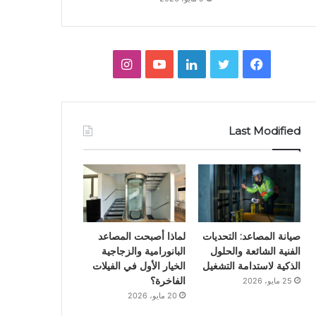
ف
ت
ل
ي
ا
ي
و
ي
و
ن
س
ي
ن
ت
س
Last Modified
ب
ت
ك
ي
ت
و
ر
د
و
ق
ك
إ
ب
ر
ن
ا
صيانة المصاعد: التحديات
لماذا أصبحت المصاعد
الفنية الشائعة والحلول
البانورامية والزجاجية
م
الذكية لاستدامة التشغيل
الخيار الأول في الفيلات
الفاخرة؟
25 مايو، 2026
20 مايو، 2026