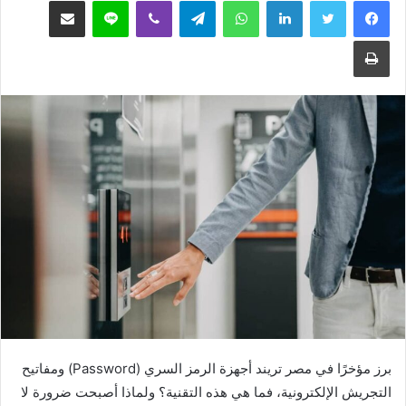
فيسبوك
تويتر
لينكدإن
واتساب
تيلقرام
ڤايبر
لاين
مشاركة عبر البريد
طباعة
برز مؤخرًا في مصر تريند أجهزة الرمز السري (Password) ومفاتيح
التجريش الإلكترونية، فما هي هذه التقنية؟ ولماذا أصبحت ضرورة لا