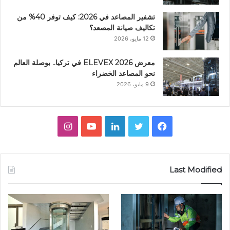
تشفير المصاعد في 2026: كيف توفر 40% من
تكاليف صيانة المصعد؟
12 مايو، 2026
معرض ELEVEX 2026 في تركيا.. بوصلة العالم
نحو المصاعد الخضراء
9 مايو، 2026
ف
ت
ل
ي
ا
ي
و
ي
و
ن
س
ي
ن
ت
س
Last Modified
ب
ت
ك
ي
ت
و
ر
د
و
ق
ك
إ
ب
ر