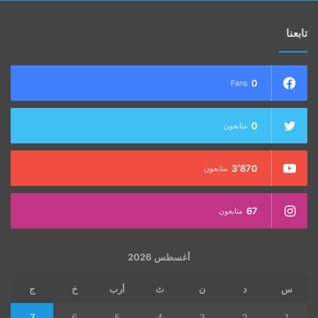
تابعنا
0
Fans
0
متابعون
3٬870
متابعون
67
متابعون
أغسطس 2026
س
د
ن
ث
أرب
خ
ج
7
6
5
4
3
2
1