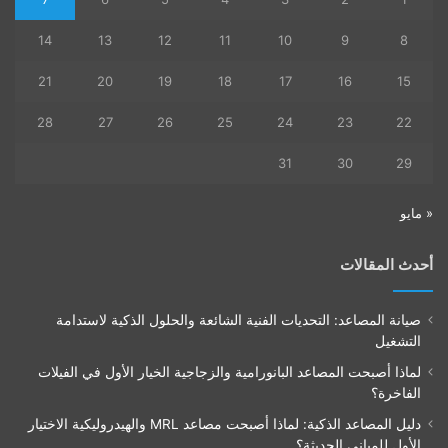
14
13
12
11
10
9
8
21
20
19
18
17
16
15
28
27
26
25
24
23
22
31
30
29
« مايو
أحدث المقالات
صيانة المصاعد: التحديات الفنية الشائعة والحلول الذكية لاستدامة
التشغيل
لماذا أصبحت المصاعد البانورامية والزجاجية الخيار الأول في الفيلات
الفاخرة؟
دليل المصاعد الذكية: لماذا أصبحت مصاعد MRL والهيدروليكية الاختيار
الأول للمباني الحديثة؟