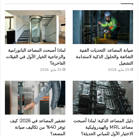
ب
ت
ك
ي
ت
و
ر
د
و
ق
ك
إ
ب
ر
ن
ا
صيانة المصاعد: التحديات الفنية
لماذا أصبحت المصاعد البانورامية
م
الشائعة والحلول الذكية لاستدامة
والزجاجية الخيار الأول في الفيلات
التشغيل
الفاخرة؟
25 مايو، 2026
20 مايو، 2026
دليل المصاعد الذكية: لماذا أصبحت
تشفير المصاعد في 2026: كيف
مصاعد MRL والهيدروليكية
توفر 40% من تكاليف صيانة
الاختيار الأول للمباني الحديثة؟
المصعد؟