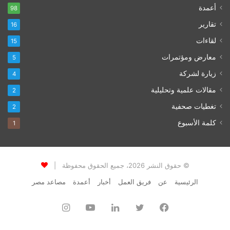
أعمدة
98
تقارير
16
لقاءات
15
معارض ومؤتمرات
5
زيارة لشركة
4
مقالات علمية وتحليلية
2
تغطيات صحفية
2
كلمة الأسبوع
1
© حقوق النشر 2026، جميع الحقوق محفوظة |
الرئيسية
عن
فريق العمل
أخبار
أعمدة
مصاعد مصر
فيسبوك
تويتر
لينكدإن
يوتيوب
انستقرام