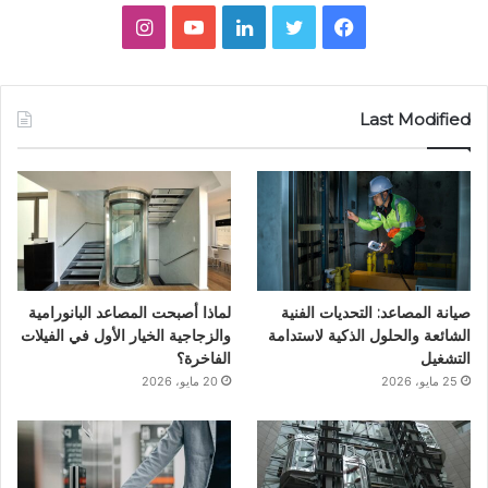
ف
ت
ل
ي
ا
ي
و
ي
و
ن
س
ي
ن
ت
س
Last Modified
ب
ت
ك
ي
ت
و
ر
د
و
ق
ك
إ
ب
ر
ن
ا
صيانة المصاعد: التحديات الفنية
لماذا أصبحت المصاعد البانورامية
م
الشائعة والحلول الذكية لاستدامة
والزجاجية الخيار الأول في الفيلات
التشغيل
الفاخرة؟
25 مايو، 2026
20 مايو، 2026