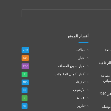
أقسام الموقع
ائعة
مقالات
263
أخبار
145
الزجاجية
أخبار سوق المصاعد
127
أخبار أعمال المقاولات
2
 مصاعد
لمباني
تحقيقات
100
الأرشيف
99
تشفير المصاعد في 2026: كيف توفر 40%
أعمدة
98
تقارير
16
كيا.. بوصلة