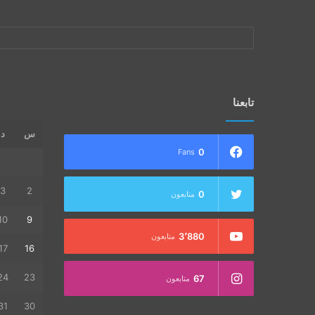
تابعنا
س
د
0
Fans
3
2
0
متابعون
10
9
3٬880
متابعون
17
16
24
23
67
متابعون
31
30