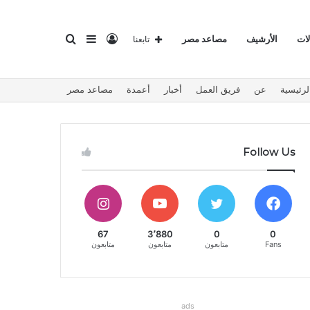
تسجيل
إضافة
بحث
لات
الأرشيف
مصاعد مصر
تابعنا
لرئيسية
عن
فريق العمل
أخبار
أعمدة
مصاعد مصر
الدخول
عمود
عن
Follow Us
جانبي
67
3٬880
0
0
Fans
متابعون
متابعون
متابعون
ads