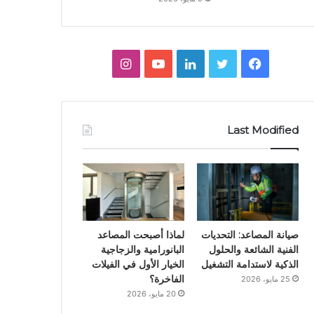
ف
ت
ل
ي
ا
ي
و
ي
و
ن
س
ي
ن
ت
س
Last Modified
ب
ت
ك
ي
ت
و
ر
د
و
ق
ك
إ
ب
ر
ن
ا
صيانة المصاعد: التحديات
لماذا أصبحت المصاعد
الفنية الشائعة والحلول
البانورامية والزجاجية
م
الذكية لاستدامة التشغيل
الخيار الأول في الفيلات
الفاخرة؟
25 مايو، 2026
20 مايو، 2026