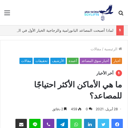
بحث
الق
عن
لماذا أصبحت المصاعد البانورامية والزجاجية الخيار الأول في الفيلات الفاخرة؟
الرئيسية
/
مقالات
أخبار
أخبار سوق المصاعد
أعمدة
الأرشيف
تحقيقات
مقالات
أخر الأخبار
ما هي الأماكن الأكثر احتياجًا
للمصاعد؟
28 أبريل، 2021
0
459
2 دقائق
فيسبوك
تويتر
لينكدإن
واتساب
تيلقرام
ڤايبر
لاين
مشاركة عبر البريد