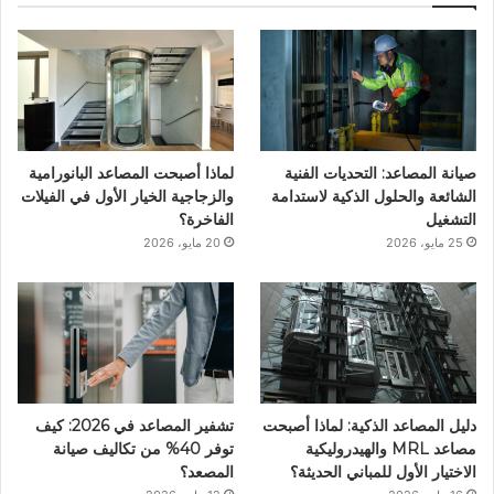
ب
ت
ك
ي
ت
و
ر
د
و
ق
ك
إ
ب
ر
ن
ا
صيانة المصاعد: التحديات الفنية
لماذا أصبحت المصاعد البانورامية
م
الشائعة والحلول الذكية لاستدامة
والزجاجية الخيار الأول في الفيلات
التشغيل
الفاخرة؟
25 مايو، 2026
20 مايو، 2026
دليل المصاعد الذكية: لماذا أصبحت
تشفير المصاعد في 2026: كيف
مصاعد MRL والهيدروليكية
توفر 40% من تكاليف صيانة
الاختيار الأول للمباني الحديثة؟
المصعد؟