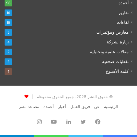
أعمدة
98
تقارير
16
لقاءات
15
معارض ومؤتمرات
5
زيارة لشركة
4
مقالات علمية وتحليلية
2
تغطيات صحفية
2
كلمة الأسبوع
1
© حقوق النشر 2026، جميع الحقوق محفوظة |
الرئيسية
عن
فريق العمل
أخبار
أعمدة
مصاعد مصر
فيسبوك
تويتر
لينكدإن
يوتيوب
انستقرام