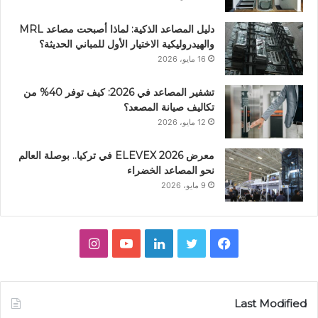
دليل المصاعد الذكية: لماذا أصبحت مصاعد MRL
والهيدروليكية الاختيار الأول للمباني الحديثة؟
16 مايو، 2026
تشفير المصاعد في 2026: كيف توفر 40% من
تكاليف صيانة المصعد؟
12 مايو، 2026
معرض ELEVEX 2026 في تركيا.. بوصلة العالم
نحو المصاعد الخضراء
9 مايو، 2026
ف
ت
ل
ي
ا
ي
و
ي
و
ن
س
ي
ن
ت
س
Last Modified