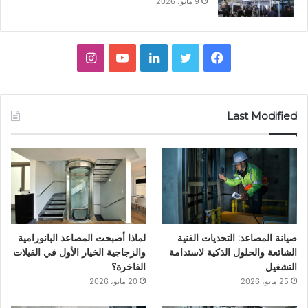
9 مايو، 2026
ف
ت
ل
ي
ا
ي
و
ي
و
ن
س
ي
ن
ت
س
Last Modified
ب
ت
ك
ي
ت
و
ر
د
و
ق
ك
إ
ب
ر
ن
ا
صيانة المصاعد: التحديات الفنية
لماذا أصبحت المصاعد البانورامية
م
الشائعة والحلول الذكية لاستدامة
والزجاجية الخيار الأول في الفيلات
التشغيل
الفاخرة؟
25 مايو، 2026
20 مايو، 2026