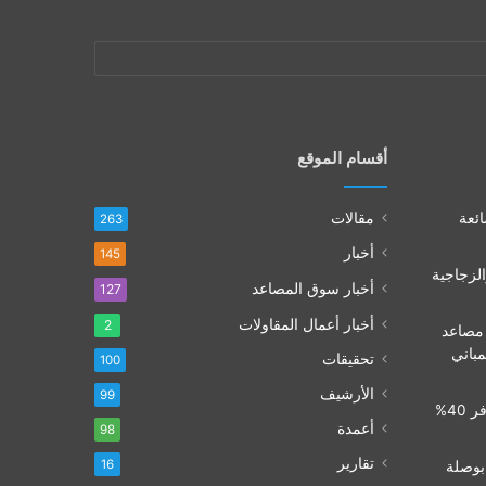
أقسام الموقع
ائعة
مقالات
263
أخبار
145
الزجاجية
أخبار سوق المصاعد
127
أخبار أعمال المقاولات
2
 مصاعد
لمباني
تحقيقات
100
الأرشيف
99
تشفير المصاعد في 2026: كيف توفر 40%
أعمدة
98
تقارير
16
كيا.. بوصلة