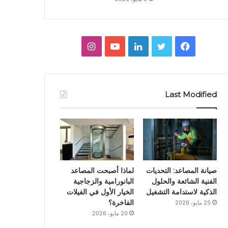
ف
ت
ل
ي
ا
ي
و
ي
و
ن
س
ي
ن
ت
س
Last Modified
ب
ت
ك
ي
ت
و
ر
د
و
ق
ك
إ
ب
ر
ن
ا
صيانة المصاعد: التحديات
لماذا أصبحت المصاعد
الفنية الشائعة والحلول
البانورامية والزجاجية
م
الذكية لاستدامة التشغيل
الخيار الأول في الفيلات
الفاخرة؟
25 مايو، 2026
20 مايو، 2026