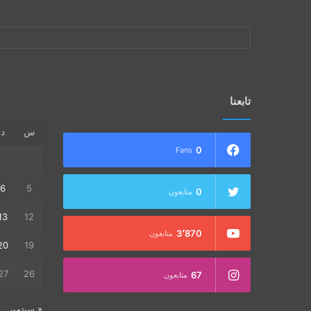
تابعنا
س
د
0
Fans
6
5
0
متابعون
13
12
3٬870
متابعون
20
19
27
26
67
متابعون
« سبتمبر