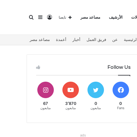
تسجيل
إضافة
بحث
لات
الأرشيف
مصاعد مصر
تابعنا
لرئيسية
عن
فريق العمل
أخبار
أعمدة
مصاعد مصر
الدخول
عمود
عن
Follow Us
جانبي
67
3٬870
0
0
Fans
متابعون
متابعون
متابعون
ads