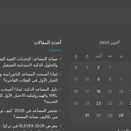
أحدث المقالات
أكتوبر 2024
ن
ث
أرب
خ
ج
صيانة المصاعد: التحديات الفنية الش
والحلول الذكية لاستدامة التشغيل
4
3
2
1
لماذا أصبحت المصاعد البانورامية و
11
10
9
8
7
الخيار الأول في الفيلات الفاخرة؟
دليل المصاعد الذكية: لماذا أصبحت
18
17
16
15
14
MRL والهيدروليكية الاختيار الأول ل
الحديثة؟
25
24
23
22
21
31
30
29
28
من تكاليف صيانة المصعد؟
معرض ELEVEX 2026 في تر
نوفمبر »