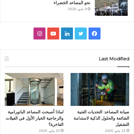
نحو المصاعد الخضراء
9 مايو، 2026
ف
ت
ل
ي
ا
ي
و
ي
و
ن
س
ي
ن
ت
س
Last Modified
ب
ت
ك
ي
ت
و
ر
د
و
ق
ك
إ
ب
ر
ن
ا
صيانة المصاعد: التحديات الفنية
لماذا أصبحت المصاعد البانورامية
م
الشائعة والحلول الذكية لاستدامة
والزجاجية الخيار الأول في الفيلات
التشغيل
الفاخرة؟
25 مايو، 2026
20 مايو، 2026