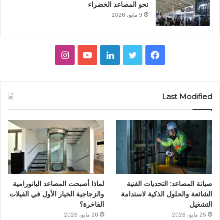
نحو المصاعد الخضراء
9 مايو، 2026
ف
ت
ل
ي
ا
ي
و
ي
و
ن
س
ي
ن
ت
س
Last Modified
ب
ت
ك
ي
ت
و
ر
د
و
ق
ك
إ
ب
ر
ن
ا
صيانة المصاعد: التحديات الفنية
لماذا أصبحت المصاعد البانورامية
م
الشائعة والحلول الذكية لاستدامة
والزجاجية الخيار الأول في الفيلات
التشغيل
الفاخرة؟
25 مايو، 2026
20 مايو، 2026