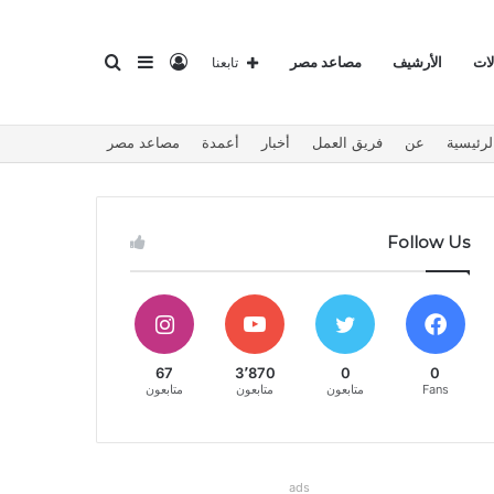
تسجيل
إضافة
بحث
لات
الأرشيف
مصاعد مصر
تابعنا
لرئيسية
عن
فريق العمل
أخبار
أعمدة
مصاعد مصر
الدخول
عمود
عن
Follow Us
جانبي
67
3٬870
0
0
Fans
متابعون
متابعون
متابعون
ads