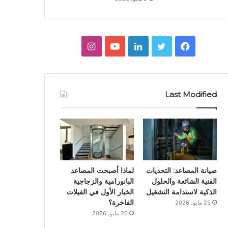
ف
ت
ل
ي
ا
ي
و
ي
و
ن
س
ي
ن
ت
س
Last Modified
ب
ت
ك
ي
ت
و
ر
د
و
ق
ك
إ
ب
ر
ن
ا
صيانة المصاعد: التحديات
لماذا أصبحت المصاعد
الفنية الشائعة والحلول
البانورامية والزجاجية
م
الذكية لاستدامة التشغيل
الخيار الأول في الفيلات
الفاخرة؟
25 مايو، 2026
20 مايو، 2026