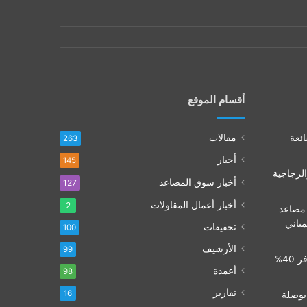
أقسام الموقع
ائعة
مقالات
263
أخبار
145
الزجاجية
أخبار سوق المصاعد
127
أخبار أعمال المقاولات
2
 مصاعد
لمباني
تحقيقات
100
الأرشيف
99
تشفير المصاعد في 2026: كيف توفر 40%
أعمدة
98
تقارير
16
كيا.. بوصلة