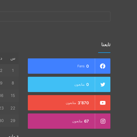
تابعنا
س
د
0
Fans
2
1
9
8
0
متابعون
16
15
3٬870
متابعون
23
22
30
29
67
متابعون
« مايو