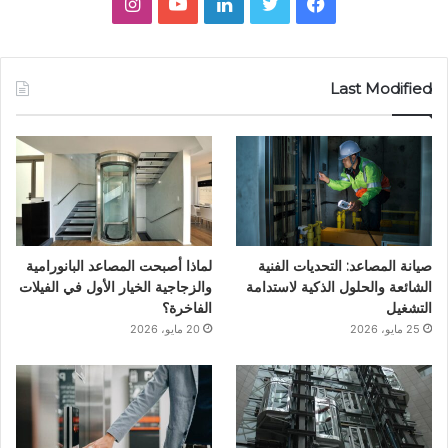
ف
ت
ل
ي
ا
ي
و
ي
و
ن
س
ي
ن
ت
س
Last Modified
ب
ت
ك
ي
ت
و
ر
د
و
ق
ك
إ
ب
ر
ن
ا
صيانة المصاعد: التحديات الفنية
لماذا أصبحت المصاعد البانورامية
م
الشائعة والحلول الذكية لاستدامة
والزجاجية الخيار الأول في الفيلات
التشغيل
الفاخرة؟
25 مايو، 2026
20 مايو، 2026