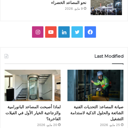
نحو المصاعد الخضراء
9 مايو، 2026
ف
ت
ل
ي
ا
ي
و
ي
و
ن
س
ي
ن
ت
س
Last Modified
ب
ت
ك
ي
ت
و
ر
د
و
ق
ك
إ
ب
ر
ن
ا
صيانة المصاعد: التحديات الفنية
لماذا أصبحت المصاعد البانورامية
م
الشائعة والحلول الذكية لاستدامة
والزجاجية الخيار الأول في الفيلات
التشغيل
الفاخرة؟
25 مايو، 2026
20 مايو، 2026