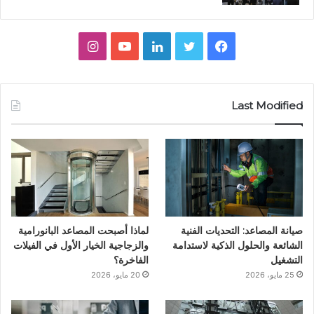
ف
ت
ل
ي
ا
ي
و
ي
و
ن
س
ي
ن
ت
س
Last Modified
ب
ت
ك
ي
ت
و
ر
د
و
ق
ك
إ
ب
ر
ن
ا
صيانة المصاعد: التحديات الفنية
لماذا أصبحت المصاعد البانورامية
م
الشائعة والحلول الذكية لاستدامة
والزجاجية الخيار الأول في الفيلات
التشغيل
الفاخرة؟
25 مايو، 2026
20 مايو، 2026