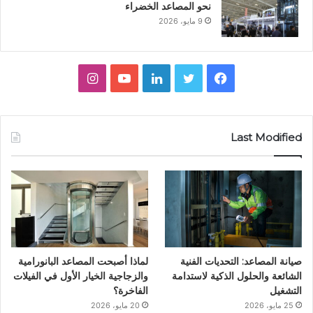
نحو المصاعد الخضراء
9 مايو، 2026
ف
ت
ل
ي
ا
ي
و
ي
و
ن
س
ي
ن
ت
س
Last Modified
ب
ت
ك
ي
ت
و
ر
د
و
ق
ك
إ
ب
ر
ن
ا
صيانة المصاعد: التحديات الفنية
لماذا أصبحت المصاعد البانورامية
م
الشائعة والحلول الذكية لاستدامة
والزجاجية الخيار الأول في الفيلات
التشغيل
الفاخرة؟
25 مايو، 2026
20 مايو، 2026