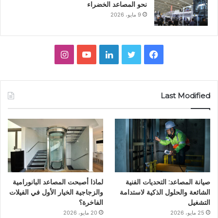
نحو المصاعد الخضراء
9 مايو، 2026
ف
ت
ل
ي
ا
ي
و
ي
و
ن
س
ي
ن
ت
س
Last Modified
ب
ت
ك
ي
ت
و
ر
د
و
ق
ك
إ
ب
ر
ن
ا
صيانة المصاعد: التحديات الفنية
لماذا أصبحت المصاعد البانورامية
م
الشائعة والحلول الذكية لاستدامة
والزجاجية الخيار الأول في الفيلات
التشغيل
الفاخرة؟
25 مايو، 2026
20 مايو، 2026