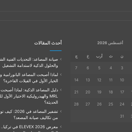
أحدث المقالات
أغسطس 2026
ن
ث
أرب
خ
ج
صيانة المصاعد: التحديات الفنية الش
والحلول الذكية لاستدامة التشغيل
7
6
5
4
3
لماذا أصبحت المصاعد البانورامية و
14
13
12
11
10
الخيار الأول في الفيلات الفاخرة؟
دليل المصاعد الذكية: لماذا أصبحت
21
20
19
18
17
MRL والهيدروليكية الاختيار الأول ل
الحديثة؟
28
27
26
25
24
31
من تكاليف صيانة المصعد؟
معرض ELEVEX 2026 في تر