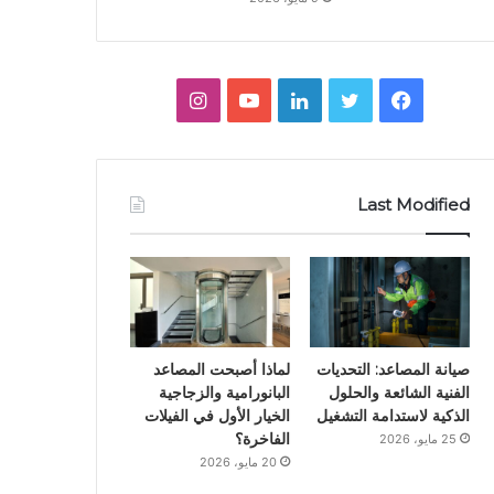
ف
ت
ل
ي
ا
ي
و
ي
و
ن
س
ي
ن
ت
س
Last Modified
ب
ت
ك
ي
ت
و
ر
د
و
ق
ك
إ
ب
ر
ن
ا
صيانة المصاعد: التحديات
لماذا أصبحت المصاعد
الفنية الشائعة والحلول
البانورامية والزجاجية
م
الذكية لاستدامة التشغيل
الخيار الأول في الفيلات
الفاخرة؟
25 مايو، 2026
20 مايو، 2026