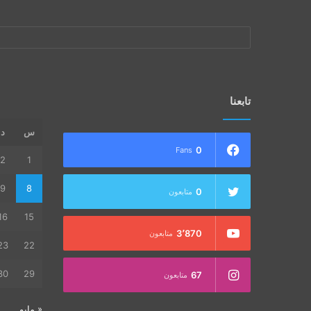
تابعنا
س
د
0
Fans
2
1
9
8
0
متابعون
16
15
3٬870
متابعون
23
22
30
29
67
متابعون
« مايو