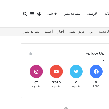
تسجيل
إضافة
بحث
لات
الأرشيف
مصاعد مصر
تابعنا
لرئيسية
عن
فريق العمل
أخبار
أعمدة
مصاعد مصر
الدخول
عمود
عن
Follow Us
جانبي
67
3٬870
0
0
Fans
متابعون
متابعون
متابعون
ads