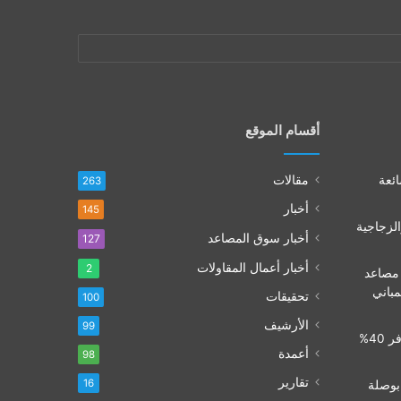
أقسام الموقع
ائعة
مقالات
263
أخبار
145
الزجاجية
أخبار سوق المصاعد
127
أخبار أعمال المقاولات
2
 مصاعد
لمباني
تحقيقات
100
الأرشيف
99
تشفير المصاعد في 2026: كيف توفر 40%
أعمدة
98
تقارير
16
كيا.. بوصلة