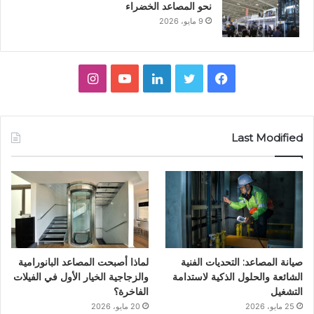
نحو المصاعد الخضراء
9 مايو، 2026
ف
ت
ل
ي
ا
ي
و
ي
و
ن
س
ي
ن
ت
س
Last Modified
ب
ت
ك
ي
ت
و
ر
د
و
ق
ك
إ
ب
ر
ن
ا
صيانة المصاعد: التحديات الفنية
لماذا أصبحت المصاعد البانورامية
م
الشائعة والحلول الذكية لاستدامة
والزجاجية الخيار الأول في الفيلات
التشغيل
الفاخرة؟
25 مايو، 2026
20 مايو، 2026