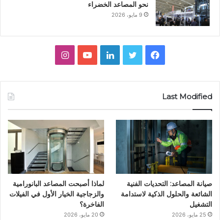
نحو المصاعد الخضراء
9 مايو، 2026
ف
ت
ل
ي
ا
ي
و
ي
و
ن
س
ي
ن
ت
س
Last Modified
ب
ت
ك
ي
ت
و
ر
د
و
ق
ك
إ
ب
ر
ن
ا
صيانة المصاعد: التحديات الفنية
لماذا أصبحت المصاعد البانورامية
م
الشائعة والحلول الذكية لاستدامة
والزجاجية الخيار الأول في الفيلات
التشغيل
الفاخرة؟
25 مايو، 2026
20 مايو، 2026