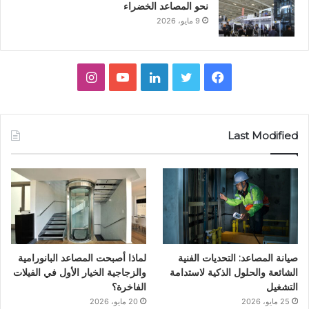
نحو المصاعد الخضراء
9 مايو، 2026
ف
ت
ل
ي
ا
ي
و
ي
و
ن
س
ي
ن
ت
س
Last Modified
ب
ت
ك
ي
ت
و
ر
د
و
ق
ك
إ
ب
ر
ن
ا
صيانة المصاعد: التحديات الفنية
لماذا أصبحت المصاعد البانورامية
م
الشائعة والحلول الذكية لاستدامة
والزجاجية الخيار الأول في الفيلات
التشغيل
الفاخرة؟
25 مايو، 2026
20 مايو، 2026