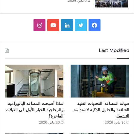
9 مايو، 2026
ف
ت
ل
ي
ا
ي
و
ي
و
ن
س
ي
ن
ت
س
Last Modified
ب
ت
ك
ي
ت
و
ر
د
و
ق
ك
إ
ب
ر
ن
ا
صيانة المصاعد: التحديات الفنية
لماذا أصبحت المصاعد البانورامية
م
الشائعة والحلول الذكية لاستدامة
والزجاجية الخيار الأول في الفيلات
التشغيل
الفاخرة؟
25 مايو، 2026
20 مايو، 2026