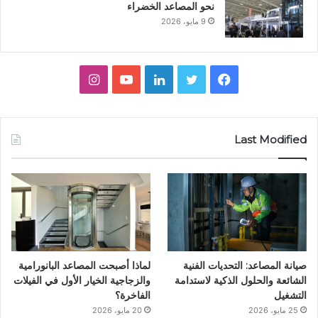
نحو المصاعد الخضراء
9 مايو، 2026
ف
ت
ل
ي
ا
ي
و
ي
و
ن
س
ي
ن
ت
س
Last Modified
ب
ت
ك
ي
ت
و
ر
د
و
ق
ك
إ
ب
ر
ن
ا
صيانة المصاعد: التحديات الفنية
لماذا أصبحت المصاعد البانورامية
م
الشائعة والحلول الذكية لاستدامة
والزجاجية الخيار الأول في الفيلات
التشغيل
الفاخرة؟
25 مايو، 2026
20 مايو، 2026