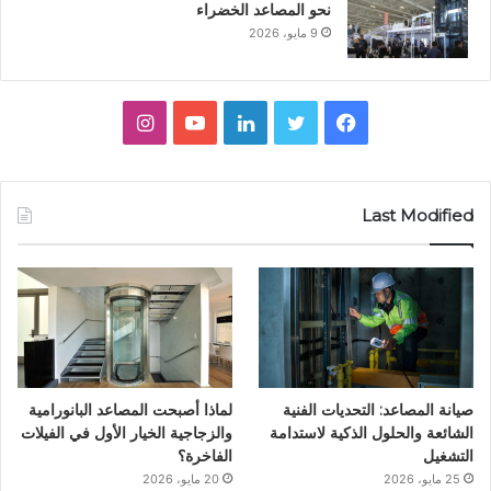
نحو المصاعد الخضراء
9 مايو، 2026
ف
ت
ل
ي
ا
ي
و
ي
و
ن
س
ي
ن
ت
س
Last Modified
ب
ت
ك
ي
ت
و
ر
د
و
ق
ك
إ
ب
ر
ن
ا
صيانة المصاعد: التحديات الفنية
لماذا أصبحت المصاعد البانورامية
م
الشائعة والحلول الذكية لاستدامة
والزجاجية الخيار الأول في الفيلات
التشغيل
الفاخرة؟
25 مايو، 2026
20 مايو، 2026