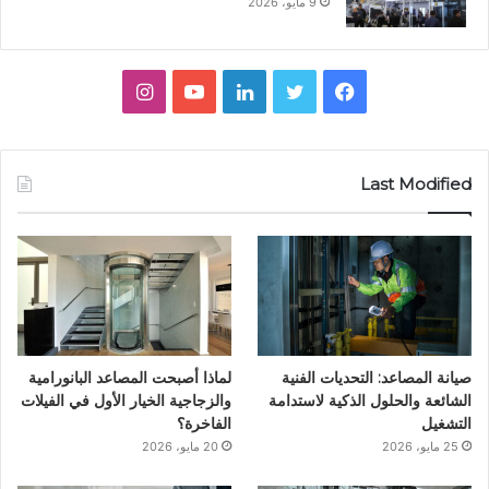
9 مايو، 2026
ف
ت
ل
ي
ا
ي
و
ي
و
ن
س
ي
ن
ت
س
Last Modified
ب
ت
ك
ي
ت
و
ر
د
و
ق
ك
إ
ب
ر
ن
ا
صيانة المصاعد: التحديات الفنية
لماذا أصبحت المصاعد البانورامية
م
الشائعة والحلول الذكية لاستدامة
والزجاجية الخيار الأول في الفيلات
التشغيل
الفاخرة؟
25 مايو، 2026
20 مايو، 2026