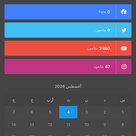
0
Fans
0
متابعون
3٬880
متابعون
67
متابعون
أغسطس 2026
س
د
ن
ث
أرب
خ
ج
7
6
5
4
3
2
1
14
13
12
11
10
9
8