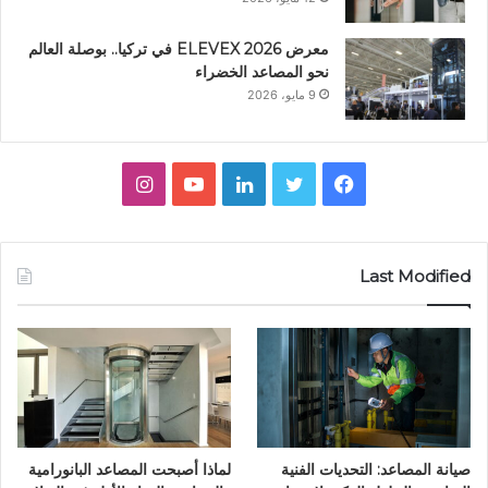
معرض ELEVEX 2026 في تركيا.. بوصلة العالم
نحو المصاعد الخضراء
9 مايو، 2026
ف
ت
ل
ي
ا
ي
و
ي
و
ن
س
ي
ن
ت
س
Last Modified
ب
ت
ك
ي
ت
و
ر
د
و
ق
ك
إ
ب
ر
ن
ا
صيانة المصاعد: التحديات الفنية
لماذا أصبحت المصاعد البانورامية