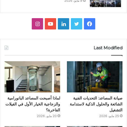
9 مايو، 2026
ف
ت
ل
ي
ا
ي
و
ي
و
ن
س
ي
ن
ت
س
Last Modified
ب
ت
ك
ي
ت
و
ر
د
و
ق
ك
إ
ب
ر
ن
ا
صيانة المصاعد: التحديات الفنية
لماذا أصبحت المصاعد البانورامية
م
الشائعة والحلول الذكية لاستدامة
والزجاجية الخيار الأول في الفيلات
التشغيل
الفاخرة؟
25 مايو، 2026
20 مايو، 2026