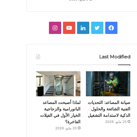
ف
ت
ل
ي
ا
ي
و
ي
و
ن
س
ي
ن
ت
س
Last Modified
ب
ت
ك
ي
ت
و
ر
د
و
ق
ك
إ
ب
ر
ن
ا
صيانة المصاعد: التحديات
لماذا أصبحت المصاعد
الفنية الشائعة والحلول
البانورامية والزجاجية
م
الذكية لاستدامة التشغيل
الخيار الأول في الفيلات
الفاخرة؟
25 مايو، 2026
20 مايو، 2026