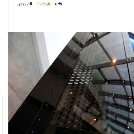
0
1٬772
2 دقائق