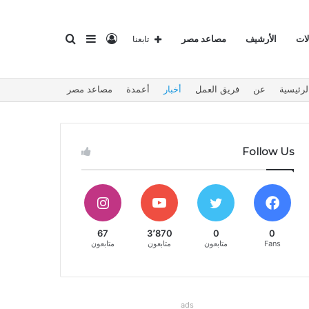
تسجيل
إضافة
بحث
لات
الأرشيف
مصاعد مصر
تابعنا
لرئيسية
عن
فريق العمل
أخبار
أعمدة
مصاعد مصر
الدخول
عمود
عن
Follow Us
جانبي
67
3٬870
0
0
Fans
متابعون
متابعون
متابعون
ads