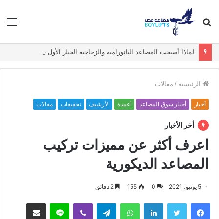
بحث
الق
عن
لماذا أصبحت المصاعد البانورامية والزجاجية الخيار الأول في الفيلات الفاخرة؟
الرئيسية
/
مقالات
أخبار
أخبار سوق المصاعد
أعمدة
الأرشيف
تحقيقات
مقالات
أخر الأخبار
اعرف أكثر عن مميزات تركيب
المصاعد الديكورية
5 يونيو، 2021
0
155
2 دقائق
فيسبوك
تويتر
لينكدإن
واتساب
تيلقرام
ڤايبر
لاين
مشاركة عبر البريد