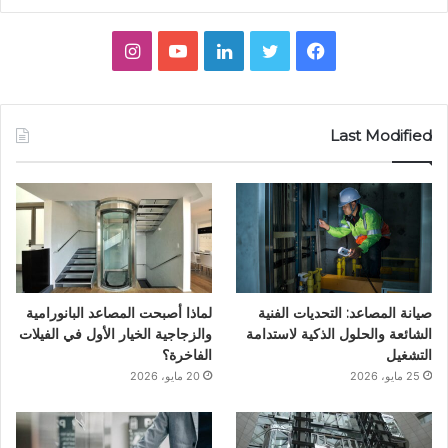
ف
ت
ل
ي
ا
ي
و
ي
و
ن
س
ي
ن
ت
س
Last Modified
ب
ت
ك
ي
ت
و
ر
د
و
ق
ك
إ
ب
ر
ن
ا
صيانة المصاعد: التحديات الفنية
لماذا أصبحت المصاعد البانورامية
م
الشائعة والحلول الذكية لاستدامة
والزجاجية الخيار الأول في الفيلات
التشغيل
الفاخرة؟
25 مايو، 2026
20 مايو، 2026