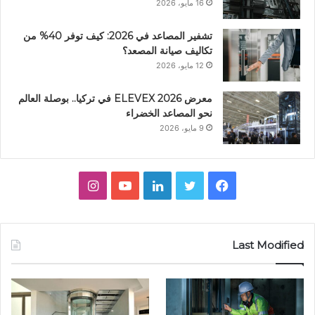
16 مايو، 2026
تشفير المصاعد في 2026: كيف توفر 40% من
تكاليف صيانة المصعد؟
12 مايو، 2026
معرض ELEVEX 2026 في تركيا.. بوصلة العالم
نحو المصاعد الخضراء
9 مايو، 2026
ف
ت
ل
ي
ا
ي
و
ي
و
ن
س
ي
ن
ت
س
Last Modified
ب
ت
ك
ي
ت
و
ر
د
و
ق