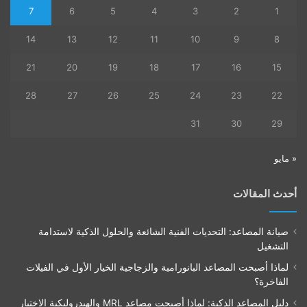
7
6
5
4
3
2
1
14
13
12
11
10
9
8
21
20
19
18
17
16
15
28
27
26
25
24
23
22
31
30
29
« مايو
أحدث المقالات
صيانة المصاعد: التحديات الفنية الشائعة والحلول الذكية لاستدامة
التشغيل
لماذا أصبحت المصاعد البانورامية والزجاجية الخيار الأول في الفيلات
الفاخرة؟
دليل المصاعد الذكية: لماذا أصبحت مصاعد MRL والهيدروليكية الاختيار