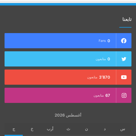
تابعنا
0
Fans
0
متابعون
3٬870
متابعون
67
متابعون
أغسطس 2026
س
د
ن
ث
أرب
خ
ج