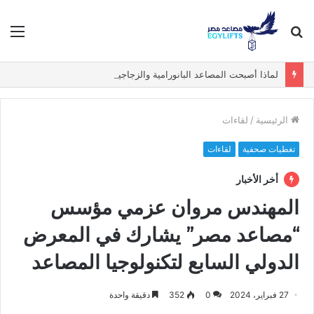
بحث
الق
عن
لماذا أصبحت المصاعد البانورامية والزجاجية الخيار الأول في الفيلات الفاخرة؟
الرئيسية
/
لقاءات
تغطيات صحفية
لقاءات
أخر الأخبار
المهندس مروان عزمي مؤسس
“مصاعد مصر” يشارك في المعرض
الدولي السابع لتكنولوجيا المصاعد
27 فبراير، 2024
0
352
دقيقة واحدة