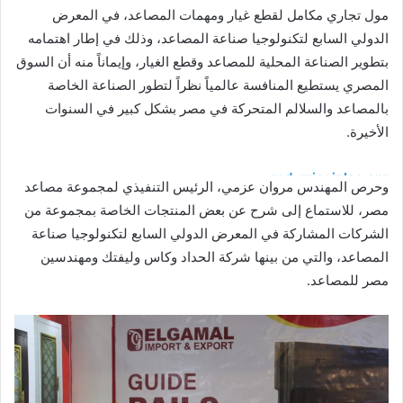
مول تجاري مكامل لقطع غيار ومهمات المصاعد، في المعرض
الدولي السابع لتكنولوجيا صناعة المصاعد، وذلك في إطار اهتمامه
بتطوير الصناعة المحلية للمصاعد وقطع الغيار، وإيماناً منه أن السوق
المصري يستطيع المنافسة عالمياً نظراً لتطور الصناعة الخاصة
بالمصاعد والسلالم المتحركة في مصر بشكل كبير في السنوات
الأخيرة.
red-gricciplac.org
وحرص المهندس مروان عزمي، الرئيس التنفيذي لمجموعة مصاعد
skrue kasse
مصر، للاستماع إلى شرح عن بعض المنتجات الخاصة بمجموعة من
red-gricciplac.org
الشركات المشاركة في المعرض الدولي السابع لتكنولوجيا صناعة
tomnanclachwindfarm.co.uk
المصاعد، والتي من بينها شركة الحداد وكاس وليفتك ومهندسين
bundy kilpi damske
مصر للمصاعد.
stenyobyvaci.cz
saljofa.com
beckmann 12l
teplakova suprava panska
beckmann 12l