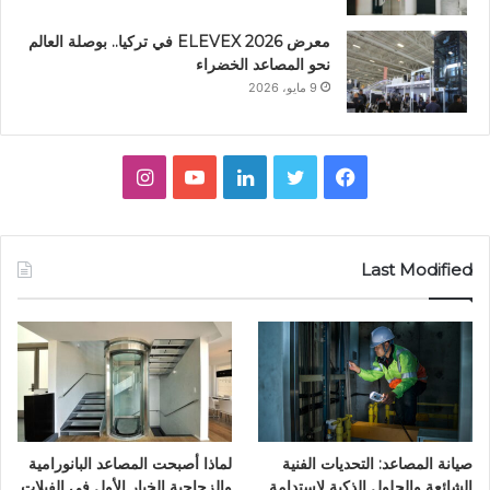
معرض ELEVEX 2026 في تركيا.. بوصلة العالم
نحو المصاعد الخضراء
9 مايو، 2026
ف
ت
ل
ي
ا
ي
و
ي
و
ن
س
ي
ن
ت
س
Last Modified
ب
ت
ك
ي
ت
و
ر
د
و
ق
ك
إ
ب
ر
ن
ا
صيانة المصاعد: التحديات الفنية
لماذا أصبحت المصاعد البانورامية
م
الشائعة والحلول الذكية لاستدامة
والزجاجية الخيار الأول في الفيلات