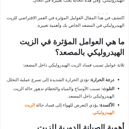
الهيدروليكي، وفي هذه الحالة يجب تغييره في الحال.
tutobon.com
اكتشف في هذا المقال العوامل المؤثرة في العمر الافتراضي للزيت
truhlarstvibilek.cz
الهيدروليكي في المصعد الخاص بك وأهمية تغييره.
tomnanclachwindfarm.co.uk
toploisir.com
ما هي العوامل المؤثرة في الزيت
saralilphoto.com
الهيدروليكي بالمصعد؟
thepolarispetsalon.com
truhlarstvibilek.cz
ثلاثة عوامل تسبب فساد الزيت الهيدروليكي داخل المصعد:
vm 1986 trøje
suchemuryesklep.pl
درجة الحرارة:
تؤدي الحرارة الشديدة إلى تسرع عملية التحلل.
thepolarispetsalon.com
التلوث:
تسبب الأوساخ والمياه والحطام تدهور حالة الزيت
suchemuryesklep.pl
الهيدروليكي داخل المصعد.
truhlarstvibilek.cz
modré sandály na podpatku
الأكسدة:
يؤدي التعرض للهواء إلى فساد حالة
الزيت
vm 1986 trøje
الهيدروليكي
.
vm 1986 trøje
أهمية الصيانة الدورية للزيت