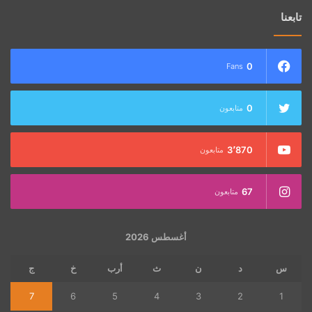
تابعنا
0
Fans
0
متابعون
3٬870
متابعون
67
متابعون
أغسطس 2026
س
د
ن
ث
أرب
خ
ج
7
6
5
4
3
2
1