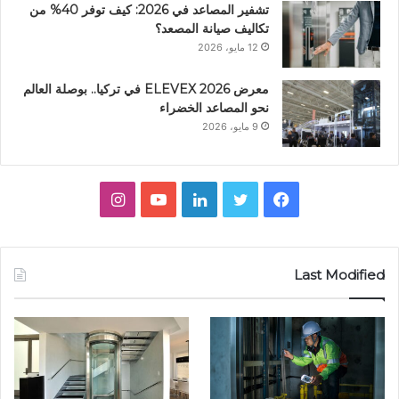
تشفير المصاعد في 2026: كيف توفر 40% من
تكاليف صيانة المصعد؟
12 مايو، 2026
معرض ELEVEX 2026 في تركيا.. بوصلة العالم
نحو المصاعد الخضراء
9 مايو، 2026
ف
ت
ل
ي
ا
ي
و
ي
و
ن
س
ي
ن
ت
س
Last Modified
ب
ت
ك
ي
ت
و
ر
د
و
ق
ك
إ
ب
ر