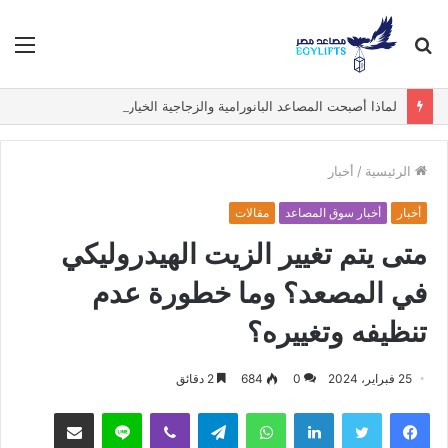
بحث
الق
عن
لماذا أصبحت المصاعد البانورامية والزجاجية الخيار الأول في الفيلات الفاخرة؟
الرئيسية
/
أخبار
أخبار
أخبار سوق المصاعد
مقالات
متى يتم تغيير الزيت الهيدروليكي
في المصعد؟ وما خطورة عدم
تنظيفه وتغييره؟
25 فبراير، 2024
0
684
2 دقائق
فيسبوك
تويتر
لينكدإن
واتساب
تيلقرام
ڤايبر
لاين
مشاركة عبر البريد